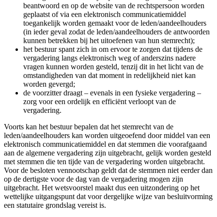
beantwoord en op de website van de rechtspersoon worden
geplaatst of via een elektronisch communicatiemiddel
toegankelijk worden gemaakt voor de leden/aandeelhouders
(in ieder geval zodat de leden/aandeelhouders de antwoorden
kunnen betrekken bij het uitoefenen van hun stemrecht);
het bestuur spant zich in om ervoor te zorgen dat tijdens de
vergadering langs elektronisch weg of anderszins nadere
vragen kunnen worden gesteld, tenzij dit in het licht van de
omstandigheden van dat moment in redelijkheid niet kan
worden gevergd;
de voorzitter draagt – evenals in een fysieke vergadering –
zorg voor een ordelijk en efficiënt verloopt van de
vergadering.
Voorts kan het bestuur bepalen dat het stemrecht van de
leden/aandeelhouders kan worden uitgeoefend door middel van een
elektronisch communicatiemiddel en dat stemmen die voorafgaand
aan de algemene vergadering zijn uitgebracht, gelijk worden gesteld
met stemmen die ten tijde van de vergadering worden uitgebracht.
Voor de besloten vennootschap geldt dat de stemmen niet eerder dan
op de dertigste voor de dag van de vergadering mogen zijn
uitgebracht. Het wetsvoorstel maakt dus een uitzondering op het
wettelijke uitgangspunt dat voor dergelijke wijze van besluitvorming
een statutaire grondslag vereist is.