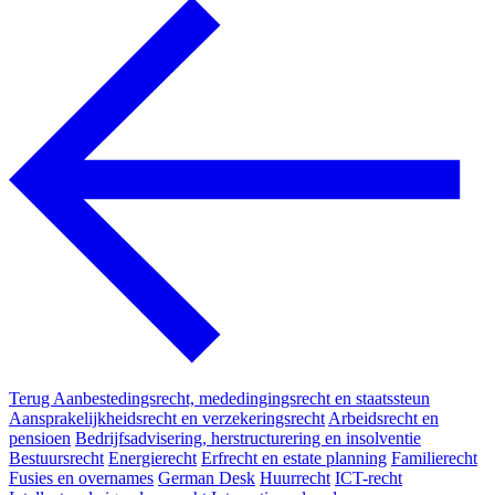
Terug
Aanbestedingsrecht, mededingingsrecht en staatssteun
Aansprakelijkheidsrecht en verzekeringsrecht
Arbeidsrecht en
pensioen
Bedrijfsadvisering, herstructurering en insolventie
Bestuursrecht
Energierecht
Erfrecht en estate planning
Familierecht
Fusies en overnames
German Desk
Huurrecht
ICT-recht