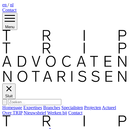
en
/
nl
Contact
Menu
Sluit
Homepage
Expertises
Branches
Specialisten
Projecten
Actueel
Over TRIP
Nieuwsbrief
Werken bij
Contact