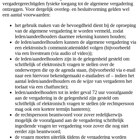
vergadergerechtigden fysieke toegang tot de algemene vergadering
ontzeggen. Voor dergelijk overleg- en besluitvorming gelden wel
een aantal voorwaarden:
het gebruik maken van de bevoegdheid dient bij de oproeping
van de algemene vergadering te worden vermeld, zodat
leden/aandeelhouders daarmee rekening kunnen houden;
de leden/aandeelhouders kunnen de algemene vergadering via
een elektronisch communicatiemiddel volgen (bijvoorbeeld
via een livestream (via audio of video));
de leden/aandeelhouders zijn in de gelegenheid gesteld om
schriftelijk of elektronisch vragen te stellen over de
onderwerpen die op de agenda staan, (bijvoorbeeld via e-mail
naar een hiervoor bekendgemaakt e-mailadres of – indien het
aantal leden/aandeelhouders en de wijze van vergaderen het
toelaat via een chatfunctie);
leden/aandeelhouders tot in ieder geval 72 uur voorafgaande
aan de vergadering in de gelegenheid zijn gesteld om
schriftelijk of elektronisch vragen te stellen (de rechtspersoon
mag ook een kortere termijn hanteren);
de rechtspersoon beantwoord voor zover redelijkerwijs
mogelijk de voorafgaand aan de vergadering schriftelijk
ingediende vragen ter vergadering voor zover die nog niet
eerder zijn beantwoord;
de vragen moeten uiterlijk tijdens de vergadering worden